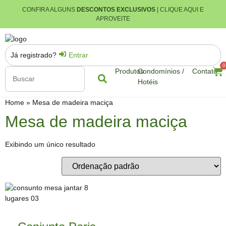
CONFIRA ALGUNS
DESCONTOS EXCLUSIVOS
| CLIQUE AQUI E
APROVEITE
Já registrado?
Entrar
0
Produtos
Condomínios /
Contato
Hotéis
Home
»
Mesa de madeira maciça
Mesa de madeira maciça
Exibindo um único resultado