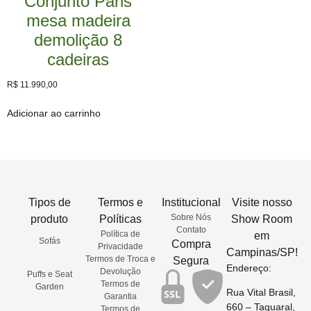
Conjunto Paris
mesa madeira
demolição 8
cadeiras
R$
11.990,00
Adicionar ao carrinho
Tipos de
Termos e
Institucional
Visite nosso
Sobre Nós
produto
Políticas
Show Room
Contato
Política de
em
Sofás
Compra
Privacidade
Campinas/SP!
Termos de Troca e
Segura
Endereço:
Devolução
Puffs e Seat
Termos de
Garden
Rua Vital Brasil,
SSL
Garantia
660 – Taquaral,
Termos de