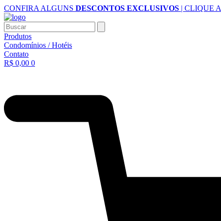
Ir
CONFIRA ALGUNS
DESCONTOS EXCLUSIVOS
| CLIQUE 
para
o
Buscar
conteúdo
Produtos
Condomínios / Hotéis
Contato
R$
0,00
0