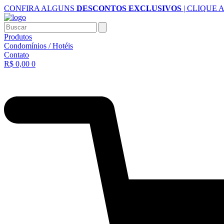
Ir
CONFIRA ALGUNS
DESCONTOS EXCLUSIVOS
| CLIQUE 
para
o
Buscar
conteúdo
Produtos
Condomínios / Hotéis
Contato
R$
0,00
0