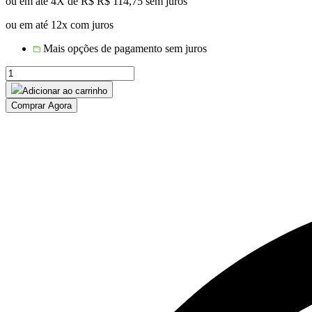
ou em até 4X de R$
R$
114,75
sem juros
ou em até 12x com juros
Mais opções de pagamento sem juros
Mesa
Lateral
Adicionar ao carrinho
Ripada
Comprar Agora
em
Alumínio
Paris
quantidade