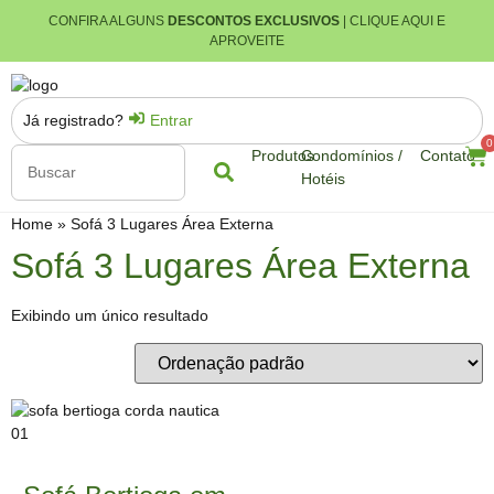
CONFIRA ALGUNS
DESCONTOS EXCLUSIVOS
| CLIQUE AQUI E
APROVEITE
Já registrado?
Entrar
0
Produtos
Condomínios /
Contato
Hotéis
Home
»
Sofá 3 Lugares Área Externa
Sofá 3 Lugares Área Externa
Exibindo um único resultado