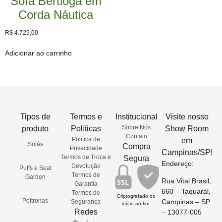
Sofá Bertioga em
Corda Náutica
R$
4.729,00
Adicionar ao carrinho
Tipos de
Termos e
Institucional
Visite nosso
Sobre Nós
produto
Políticas
Show Room
Contato
Política de
em
Sofás
Compra
Privacidade
Campinas/SP!
Termos de Troca e
Segura
Endereço:
Devolução
Puffs e Seat
Termos de
Garden
Rua Vital Brasil,
SSL
Garantia
660 – Taquaral,
Termos de
Criptografado do
Poltronas
Campinas – SP
Segurança
início ao fim.
Redes
– 13077-005