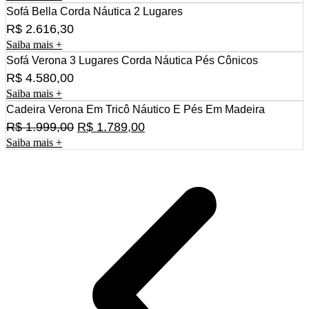
Sofá Bella Corda Náutica 2 Lugares
R$
2.616,30
Saiba mais +
Sofá Verona 3 Lugares Corda Náutica Pés Cônicos
R$
4.580,00
Saiba mais +
Cadeira Verona Em Tricô Náutico E Pés Em Madeira
O
O
R$
1.999,00
R$
1.789,00
Saiba mais +
preço
preço
original
atual
era:
é:
R$ 1.999,00.
R$ 1.789,00.