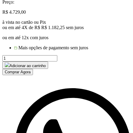
Preço:
R$
4.729,00
à vista no cartão ou Pix
ou em até 4X de R$
R$
1.182,25
sem juros
ou em até 12x com juros
Mais opções de pagamento sem juros
Sofá
Bertioga
Adicionar ao carrinho
em
Comprar Agora
Corda
Náutica
quantidade