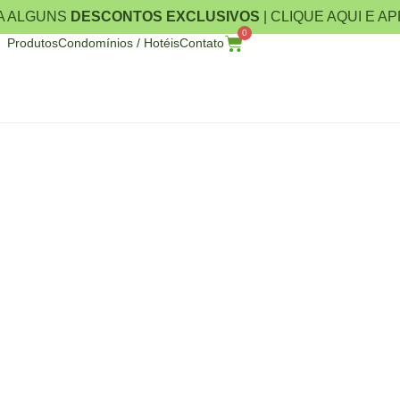
A ALGUNS
DESCONTOS EXCLUSIVOS
| CLIQUE AQUI E A
0
Produtos
Condomínios / Hotéis
Contato