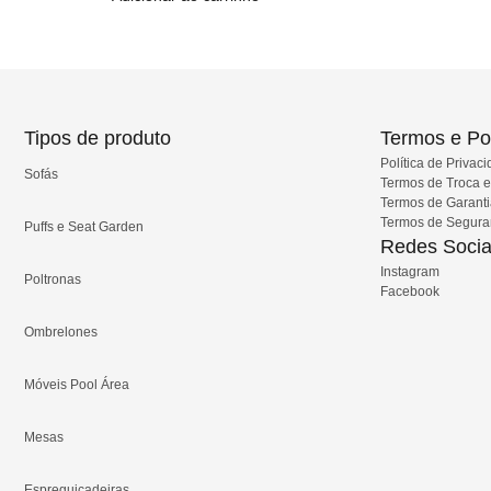
Tipos de produto
Termos e Pol
Política de Privac
Sofás
Termos de Troca 
Termos de Garant
Termos de Segur
Puffs e Seat Garden
Redes Socia
Instagram
Poltronas
Facebook
Ombrelones
Móveis Pool Área
Mesas
Espreguiçadeiras