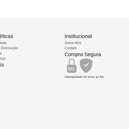
íticas
Institucional
idade
Sobre Nós
e Devolução
Contato
ia
Compra Segura
ança
is
SSL
Criptografado do início ao fim.