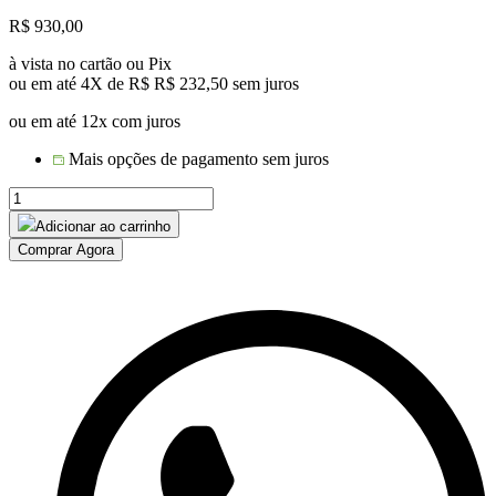
R$
930,00
à vista no cartão ou Pix
ou em até 4X de R$
R$
232,50
sem juros
ou em até 12x com juros
Mais opções de pagamento sem juros
Banqueta
Barcelona
Adicionar ao carrinho
em
Comprar Agora
Corda
Tricô
Náutico
e
Base
em
Alumínio
quantidade