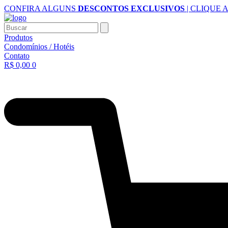
Ir
CONFIRA ALGUNS
DESCONTOS EXCLUSIVOS
| CLIQUE 
para
o
Buscar
conteúdo
Produtos
Condomínios / Hotéis
Contato
R$
0,00
0