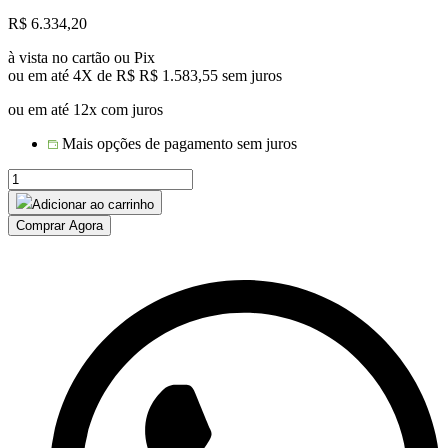
R$
6.334,20
à vista no cartão ou Pix
ou em até 4X de R$
R$
1.583,55
sem juros
ou em até 12x com juros
Mais opções de pagamento sem juros
MESA
BARCELONA
Adicionar ao carrinho
CENTRO
Comprar Agora
GIRATORIO
8
LUGARES
quantidade